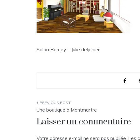
Salon Ramey – Julie deljehier
Navigation
Une boutique à Montmartre
de
Laisser un commentaire
l’article
Votre adresse e-mail ne sera pas publiée.
Les c