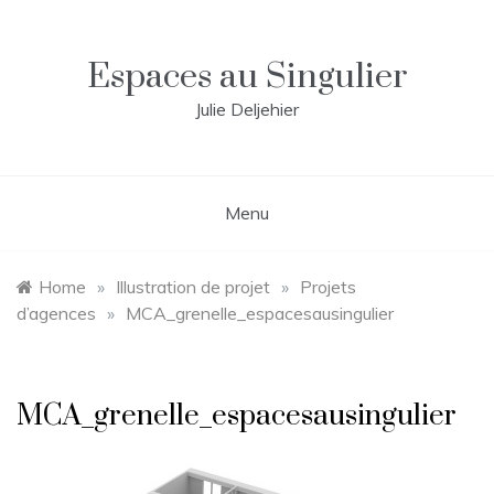
Skip
to
content
Espaces au Singulier
Julie Deljehier
Menu
Home
»
Illustration de projet
»
Projets
d’agences
»
MCA_grenelle_espacesausingulier
MCA_grenelle_espacesausingulier