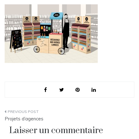
Navigation
Projets d’agences
de
Laisser un commentaire
l’article