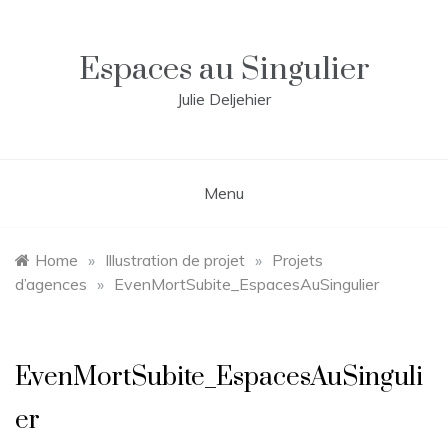
Skip
to
content
Espaces au Singulier
Julie Deljehier
Menu
Home
»
Illustration de projet
»
Projets
d’agences
»
EvenMortSubite_EspacesAuSingulier
EvenMortSubite_EspacesAuSinguli
er