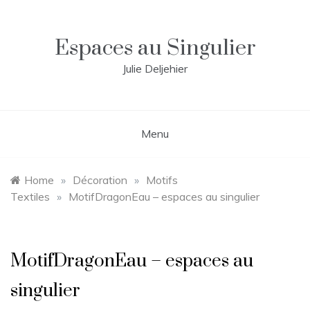
Skip
to
content
Espaces au Singulier
Julie Deljehier
Menu
Home
»
Décoration
»
Motifs
Textiles
»
MotifDragonEau – espaces au singulier
MotifDragonEau – espaces au
singulier