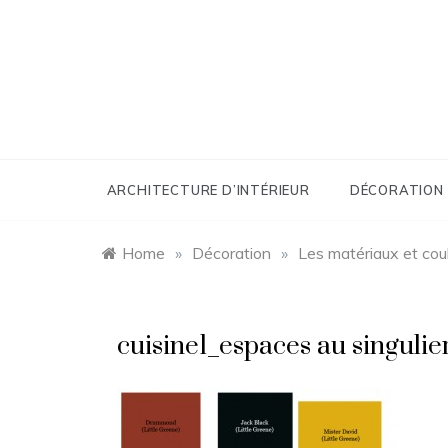
Skip
to
content
ARCHITECTURE D’INTÉRIEUR
DÉCORATION
Home
»
Décoration
»
Les matériaux et coul
cuisine1_espaces au singulie