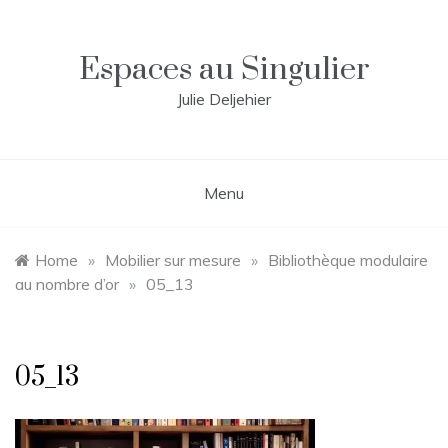
Skip
to
content
Espaces au Singulier
Julie Deljehier
Menu
Home
»
Mobilier sur mesure
»
Bibliothèque modulaire
au nombre d’or
»
05_13
05_13