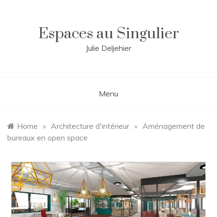
Skip
to
content
Espaces au Singulier
Julie Deljehier
Menu
Home
»
Architecture d'intérieur
»
Aménagement de
bureaux en open space